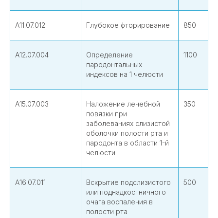
А11.07.012
Глубокое фторирование
850
А12.07.004
Определение
1100
пародонтальных
индексов на 1 челюсти
А15.07.003
Наложение лечебной
350
повязки при
заболеваниях слизистой
оболочки полости рта и
пародонта в области 1-й
челюсти
А16.07.011
Вскрытие подслизистого
500
или поднадкостничного
очага воспаления в
полости рта