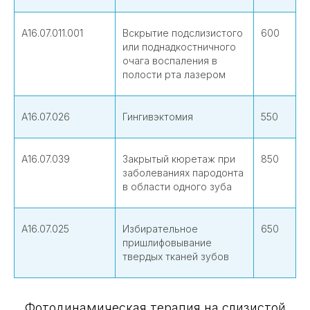
А16.07.011.001
Вскрытие подслизистого
600
или поднадкостничного
очага воспаления в
полости рта лазером
А16.07.026
Гингивэктомия
550
А16.07.039
Закрытый кюретаж при
850
заболеваниях пародонта
в области одного зуба
А16.07.025
Избирательное
650
пришлифовывание
твердых тканей зубов
Фотодинамическая терапия на слизистой