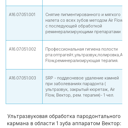
А16.07.051.001
Снятие пигментированного и мягкого
налета со всех зубов методом Air Flow
c последующей обработкой
реминерализирующими препаратами
А16.07.051.002
Профессиональная гигиена полости
рта:оптрагейт,ультразвук,полировка,Air
Flow,реминерализирующая терапия.
А16.07.051.003
SRP - поддесневое удаление камней
при заболеваниях парадонта (
ультразвук, закрытый кюретаж, Air
Flow, Вектор, рем. терапия)- 1 чел.
Ультразвуковая обработка пародонтального
кармана в области 1 зуба аппаратом Вектор: