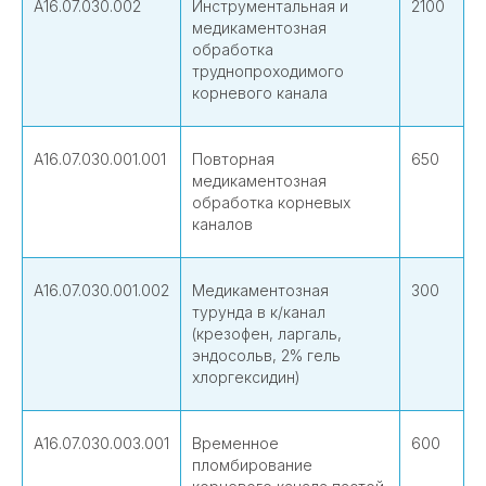
А16.07.030.002
Инструментальная и
2100
медикаментозная
обработка
труднопроходимого
корневого канала
А16.07.030.001.001
Повторная
650
медикаментозная
обработка корневых
каналов
А16.07.030.001.002
Медикаментозная
300
турунда в к/канал
(крезофен, ларгаль,
эндосольв, 2% гель
хлоргексидин)
А16.07.030.003.001
Временное
600
пломбирование