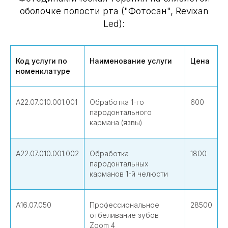
оболочке полости рта ("Фотосан", Revixan
Led):
Код услуги по
Наименование услуги
Цена
номенклатуре
А22.07.010.001.001
Обработка 1-го
600
пародонтального
кармана (язвы)
А22.07.010.001.002
Обработка
1800
пародонтальных
карманов 1-й челюсти
А16.07.050
Профессиональное
28500
отбеливание зубов
Zoom 4