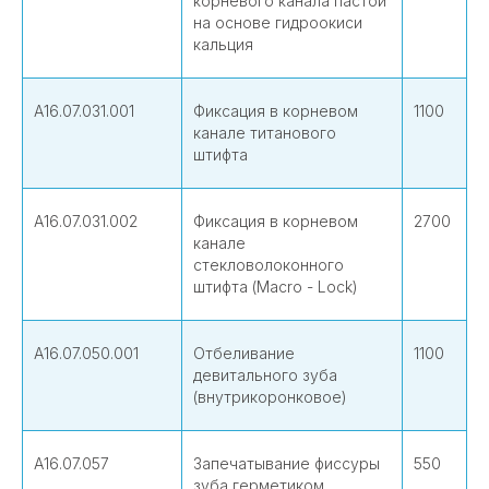
корневого канала пастой
на основе гидроокиси
кальция
А16.07.031.001
Фиксация в корневом
1100
канале титанового
штифта
А16.07.031.002
Фиксация в корневом
2700
канале
стекловолоконного
штифта (Macro - Lock)
А16.07.050.001
Отбеливание
1100
девитального зуба
(внутрикоронковое)
А16.07.057
Запечатывание фиссуры
550
зуба герметиком