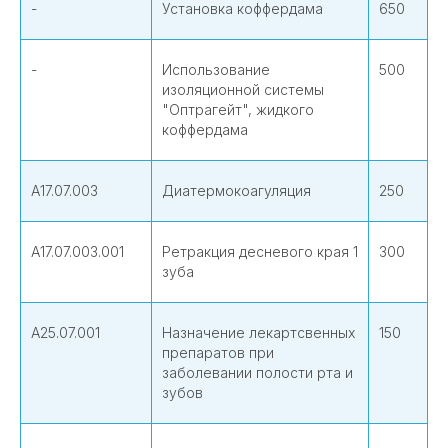
-
Установка коффердама
650
-
Использование
500
изоляционной системы
"Оптрагейт", жидкого
коффердама
А17.07.003
Диатермокоагуляция
250
А17.07.003.001
Ретракция десневого края 1
300
зуба
А25.07.001
Назначение лекартсвенных
150
препаратов при
заболевании полости рта и
зубов